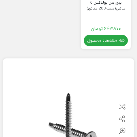
پیچ بتن بولدکس 6
سانتی(بسته200 عددی)
643,700
تومان
مشاهده محصول