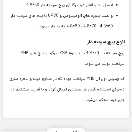
اتصال جلو قفل درب رگلاژی پیچ سرمته دار 50*4.8
و نصب پنجره های آلومینیومی و UPVC با پیچ های سرمته دار
60*4.8 ، 70*4.8 ، 80*4.8 که به کار میرود.
انوع پیچ سرمته دار
پیچ سرمته دار 70*4.8 در دو نوع YSB سرگرد و پیچ های YHB
سرتخت تولید می شود.
که بهترین نوع آن YHB سرتخت بوده که در صنایع درب و پنجره سازی
درموقع استفاده قیدوبند بیشتری اعمال کرده و با قدرت بیشتری در
جای خود محکم میشود.