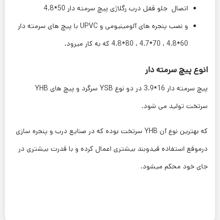
اتصال جلو قفل درب رگلاژی پیچ سرمته دار 50*4.8
و نصب پنجره های آلومینیومی و UPVC با پیچ های سرمته دار
60*4.8 ، 70*4.7 ، 80*4.8 که به کار میرود.
انوع پیچ سرمته دار
پیچ سرمته دار 16*3.9 در دو نوع YSB سرگرد و پیچ های YHB
سرتخت تولید می شود.
که بهترین نوع آن YHB سرتخت بوده که در صنایع درب و پنجره سازی
درموقع استفاده قیدوبند بیشتری اعمال کرده و با قدرت بیشتری در
جای خود محکم میشود.