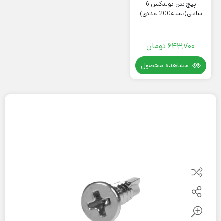
پیچ بتن بولدکس 6
سانتی(بسته200 عددی)
643,700
تومان
مشاهده محصول