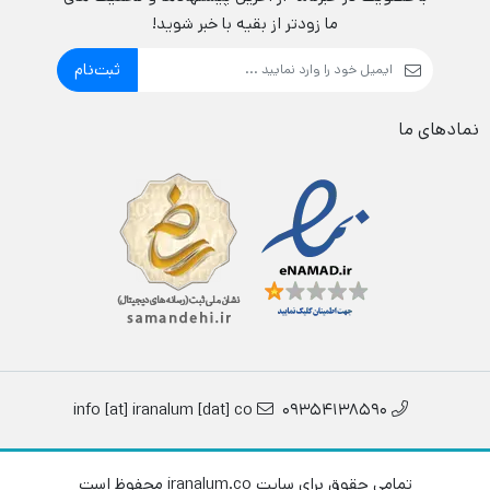
ما زودتر از بقیه با خبر شوید!
ثبت‌نام
نمادهای ما
info [at] iranalum [dat] co
09354138590
تمامی حقوق برای سایت iranalum.co محفوظ است