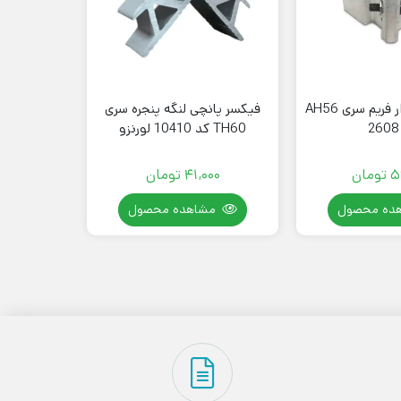
فیکسر دکمه دار فریم سری AH56
فیکسر پانچی لنگه پنجره سری
فیکسر ال
TH60 کد 10410 لورنزو
5
تومان
41,000
تومان
00
ده محصول
مشاهده محصول
مش