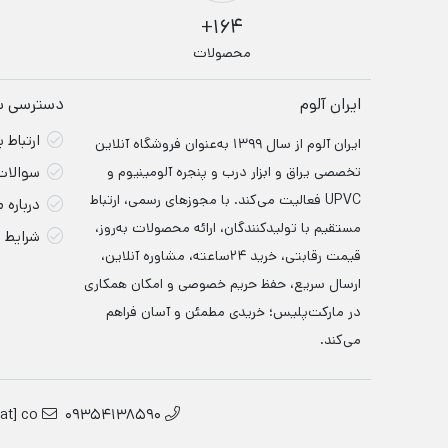
164+
محصولات
ایران آلوم
دسترسی س
ارتباط ب
ایران آلوم از سال ۱۳۹۹ به‌عنوان فروشگاه آنلاین
تخصصی یراق و ابزار درب‌ و پنجره آلومینیوم و
سوالات
UPVC فعالیت می‌کند. با مجوزهای رسمی، ارتباط
درباره م
مستقیم با تولیدکنندگان، ارائه محصولات به‌روز،
شرایط 
قیمت رقابتی، خرید ۲۴ساعته، مشاوره آنلاین،
ارسال سریع، حفظ حریم خصوصی و امکان همکاری
در مارکت‌پلیس؛ خریدی مطمئن و آسان فراهم
می‌کند.
dat] co
09354138590