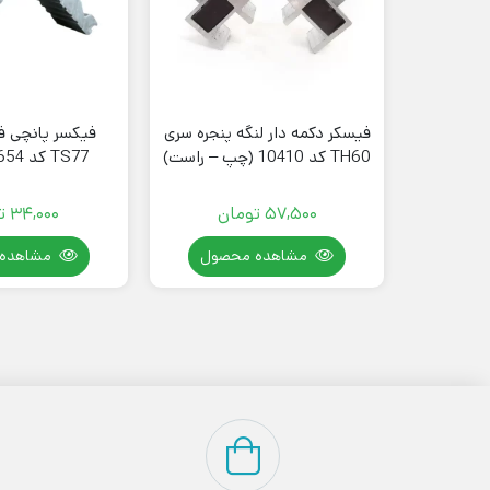
فیسکر دکمه دار لنگه پنجره سری
فیکسر پانچی ف
TH60 کد 10410 (چپ – راست)
TS77 کد 20654 لورنزو
57,500
تومان
34,000
ت
مشاهده محصول
مشاهده