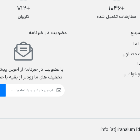
+712
+1046
سفارشات تکمیل شده
کاربران
ریع
عضویت در خبرنامه
ا ما
 متداول
ا
با عضویت در خبرنامه از آخرین پیش
و قوانین
تخفیف های ما زودتر از بقیه با خب
ث
info [at] iranalum [