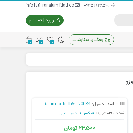
info [at] iranalum [dat] co
09354138590
ورود | ثبت‌نام
رهگیری سفارشات
0
0
0
شناسه محصول:
IRalum-fx-lo-th60-20084
دسته‌بندی‌ها:
فیکسر
,
فیکسر پانچی
24,500
تومان