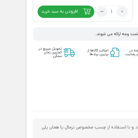
تعداد:
افزودن به سبد خرید
فیکسر
پانچی
لنگه
زگشت وجه ارائه می شوند.
پنجره
سری
تحویل سریع در
ه در
اصالت کالاها از
کمترین زمان
TH60
 رضایت
برترین برندها
ممکن
کد
20084
لورنزو
رود و با استفاده از چسب مخصوص ترمال یا همان پلی