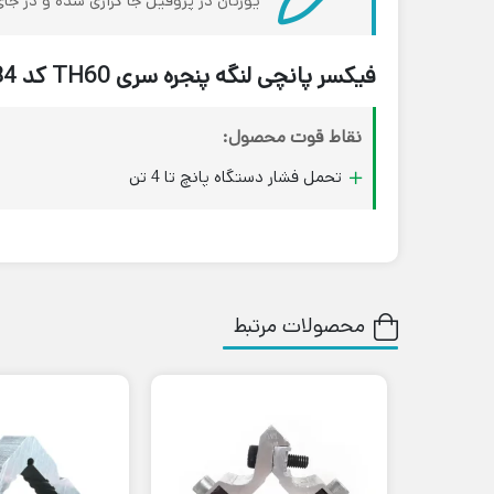
یورتان در پروفیل جا گزاری شده و در ج
فیکسر پانچی لنگه پنجره سری TH60 کد 20084 لورنزو
نقاط قوت محصول:
تحمل فشار دستگاه پانچ تا 4 تن
محصولات مرتبط