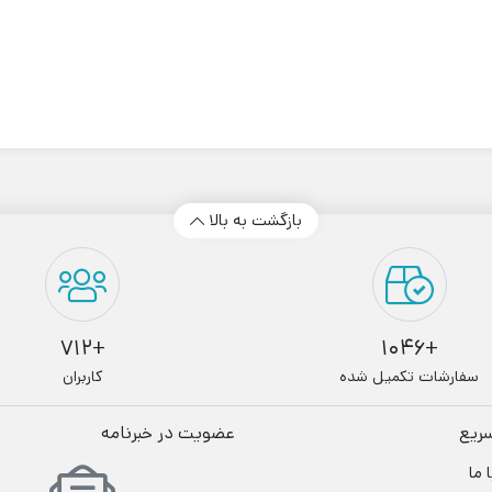
بازگشت به بالا
+712
+1046
سفارشات تکمیل شده
کاربران
ریع
عضویت در خبرنامه
ا ما