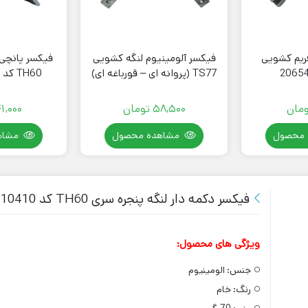
ریم کشویی
فیکسر آلومینیوم لنگه کشویی
فیکسر پانچی 
TS77 (پروانه ای – قورباغه ای)
TH60 کد 10410 لورنزو
ومان
58,500
تومان
1,000
 محصول
مشاهده محصول
مشاه
فیکسر دکمه دار لنگه پنجره سری TH60 کد 10410
ویژگی های محصول:
جنس:
الومینیوم
رنگ:
خام