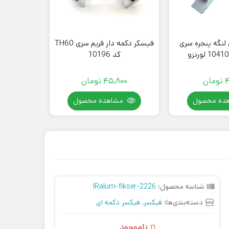
لنگه پنجره سری
فیسکر دکمه دار فریم سری TH60
فیکسر پا
کد 10196
TH60 کد 10202 لورنزو
4
تومان
45,800
تومان
00
ده محصول
مشاهده محصول
مش
شناسه محصول:
IRalum-fikser-2226
دسته‌بندی‌ها:
فیکسر
,
فیکسر دکمه ای
ناموجود