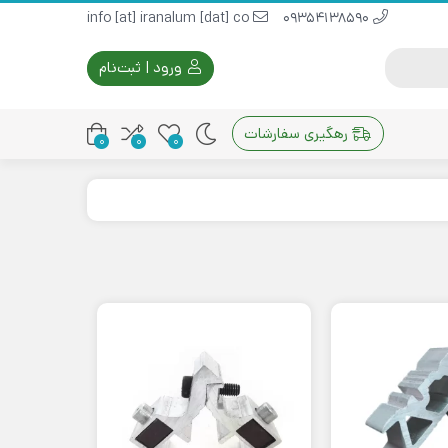
info [at] iranalum [dat] co
09354138590
ورود | ثبت‌نام
رهگیری سفارشات
0
0
0