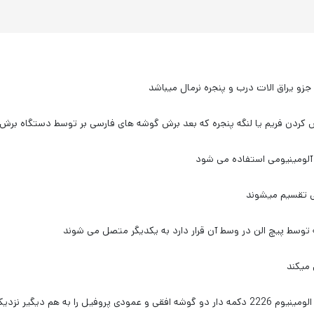
پنجره که بعد برش گوشه های فارسی بر توسط دستگاه برش kd400ps یلماز یا kd350ps یلماز انجام میگیرد
 آلومینیومی استفاده می شود
 توسط پیچ الن در وسط آن قرار دارد به یکدیگر متصل می شوند
 میکند
در پروفیل آلومینیوم بابسته شدن پیچ الن موجود در فیکسر الومینیوم 2226 دکمه دار دو گوشه افقی و ع