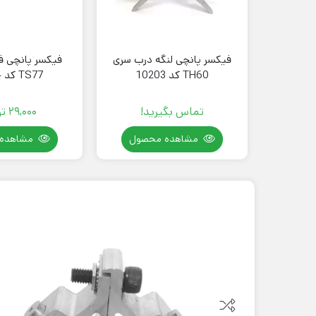
فیکسر پانچی لنگه درب سری
فیکسر پانچی ف
TH60 کد 10203
TS77 کد 20654
تماس بگیرید!
29,000
ت
مشاهده محصول
مشاهده