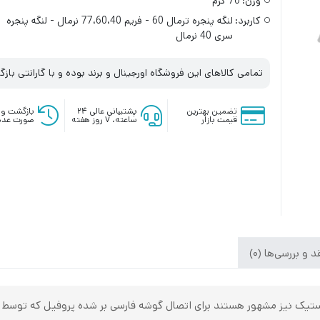
وزن:
70 گرم
کاربرد:
لنگه پنجره ترمال 60 - فریم 77،60،40 نرمال - لنگه پنجره
سری 40 نرمال
تمامی کالاهای این فروشگاه اورجینال و برند بوده و با گارانتی با
تضمین بهترین
پشتیبانی عالی ۲۴
بازگشت وج
قیمت بازار
ساعته، ۷ روز هفته
صورت عدم
 و بررسی‌ها (0)
لاستیک نیز مشهور هستند برای اتصال گوشه فارسی بر شده پروفیل که توسط