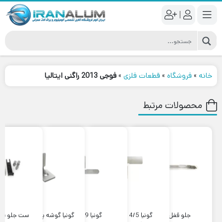
|
خانه
»
فروشگاه
»
قطعات فلزی
»
فوجی 2013 راگنی ایتالیا
محصولات مرتبط
جلو قفل رگلاژی
گونیا 14/5 پروفیل
گونیا mo19
گونیا گوشه پروفیل های
ست جلو قف