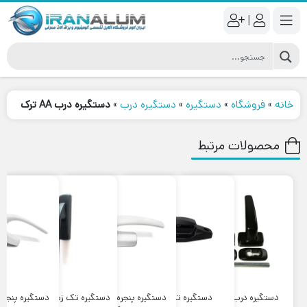
|
خانه
»
فروشگاه
»
دستگیره
»
دستگیره درب
»
دستگیره درب AA ترک
محصولات مرتبط
٪12
٪12
٪23
٪11
دستگیره درب آلومینیوم
دستگیره تخم مرغی
دستگیره پنجره ترک CAKIR
دستگیره تک زبانه طرح روتو