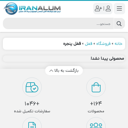
|
خانه
»
فروشگاه
»
قفل
»
قفل پنجره
محصولی پیدا نشد!
بازگشت به بالا
+1046
164+
محصولات
سفارشات تکمیل شده